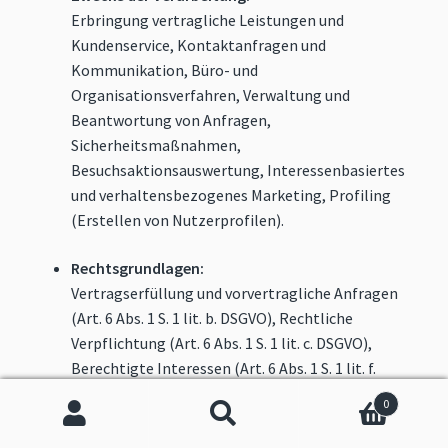
Erbringung vertragliche Leistungen und
Kundenservice, Kontaktanfragen und
Kommunikation, Büro- und
Organisationsverfahren, Verwaltung und
Beantwortung von Anfragen,
Sicherheitsmaßnahmen,
Besuchsaktionsauswertung, Interessenbasiertes
und verhaltensbezogenes Marketing, Profiling
(Erstellen von Nutzerprofilen).
Rechtsgrundlagen:
Vertragserfüllung und vorvertragliche Anfragen
(Art. 6 Abs. 1 S. 1 lit. b. DSGVO), Rechtliche
Verpflichtung (Art. 6 Abs. 1 S. 1 lit. c. DSGVO),
Berechtigte Interessen (Art. 6 Abs. 1 S. 1 lit. f.
DSGVO).
0
Search
Search