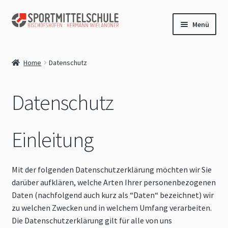
Zur
Zum
Menü
Navigation
Inhalt
springen
springen
Shop
Home
Datenschutz
Login
Datenschutz
Warenkorb
Kassa
Einleitung
Mit der folgenden Datenschutzerklärung möchten wir Sie
darüber aufklären, welche Arten Ihrer personenbezogenen
Daten (nachfolgend auch kurz als “Daten“ bezeichnet) wir
zu welchen Zwecken und in welchem Umfang verarbeiten.
Die Datenschutzerklärung gilt für alle von uns